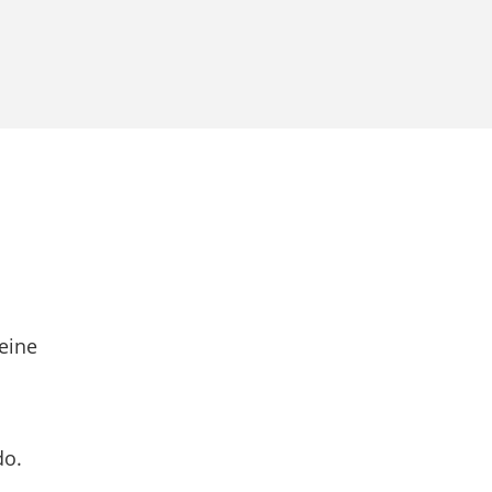
eine
do.