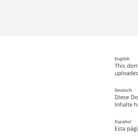
English
This dom
uploaded
Deutsch
Diese Do
Inhalte h
Español
Esta pág